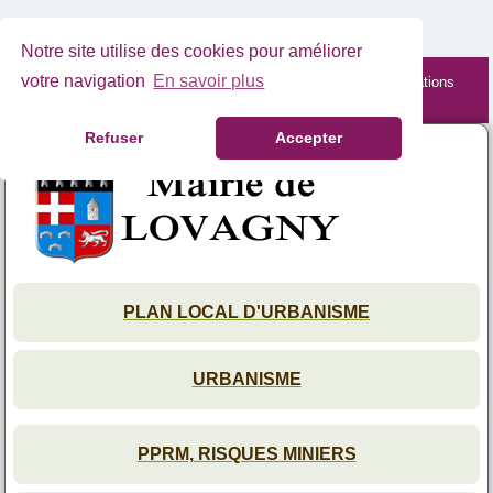
Notre site utilise des cookies pour améliorer
votre navigation
En savoir plus
Site mobile en cours de maintenance. Retrouvez les informations
complètes depuis votre PC.
Refuser
Accepter
PLAN LOCAL D'URBANISME
URBANISME
PPRM, RISQUES MINIERS