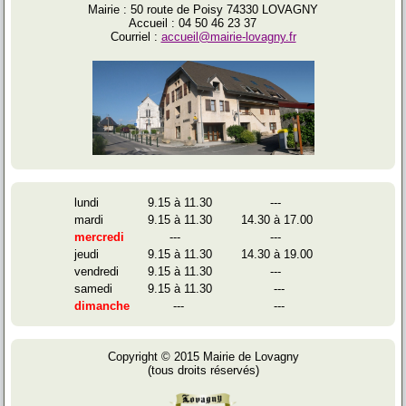
Mairie : 50 route de Poisy 74330 LOVAGNY
Accueil : 04 50 46 23 37
Courriel :
accueil@mairie-lovagny.fr
lundi
9.15 à 11.30
---
mardi
9.15 à 11.30
14.30 à 17.00
mercredi
---
---
jeudi
9.15 à 11.30
14.30 à 19.00
vendredi
9.15 à 11.30
---
samedi
9.15 à 11.30
---
dimanche
---
---
Copyright © 2015 Mairie de Lovagny
(tous droits réservés)