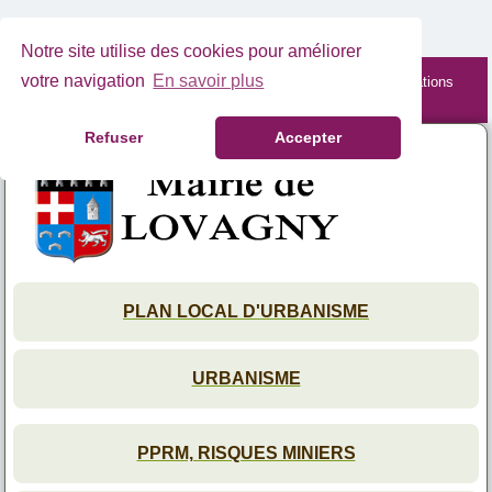
Notre site utilise des cookies pour améliorer
votre navigation
En savoir plus
Site mobile en cours de maintenance. Retrouvez les informations
complètes depuis votre PC.
Refuser
Accepter
PLAN LOCAL D'URBANISME
URBANISME
PPRM, RISQUES MINIERS