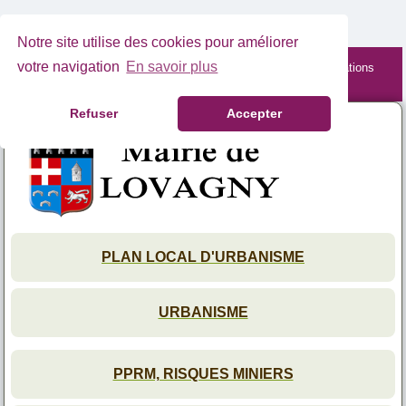
Notre site utilise des cookies pour améliorer
votre navigation
En savoir plus
Site mobile en cours de maintenance. Retrouvez les informations
complètes depuis votre PC.
Refuser
Accepter
PLAN LOCAL D'URBANISME
URBANISME
PPRM, RISQUES MINIERS